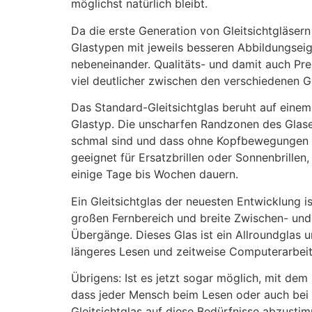
möglichst natürlich bleibt.
Da die erste Generation von Gleitsichtgläser
Glastypen mit jeweils besseren Abbildungseig
nebeneinander. Qualitäts- und damit auch Prei
viel deutlicher zwischen den verschiedenen G
Das Standard-Gleitsichtglas beruht auf einem
Glastyp. Die unscharfen Randzonen des Glases
schmal sind und dass ohne Kopfbewegungen nur 
geeignet für Ersatzbrillen oder Sonnenbrillen
einige Tage bis Wochen dauern.
Ein Gleitsichtglas der neuesten Entwicklung i
großen Fernbereich und breite Zwischen- un
Übergänge. Dieses Glas ist ein Allroundglas u
längeres Lesen und zeitweise Computerarbeit. 
Übrigens: Ist es jetzt sogar möglich, mit de
dass jeder Mensch beim Lesen oder auch bei 
Gleitsichtglas auf diese Bedürfnisse abzustim