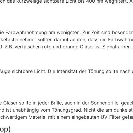
h das kurzwellige sichtbare Licht bis 400 nm wegfiltert. 
die Farbwahrnehmung am wenigsten. Zur Zeit sind besonder
kehrsteilnehmer sollten darauf achten, dass die Farbwahrn
. Z.B. verfälschen rote und orange Gläser ist Signalfarben.
Auge sichtbare Licht. Die Intensität der Tönung sollte na
e Gläser sollte in jeder Brille, auch in der Sonnenbrille, ge
 und ist unabhängig vom Tönungsgrad. Nicht die am dunkels
ochwertigem Material mit einem eingebauten UV-Filter gefer
rop)