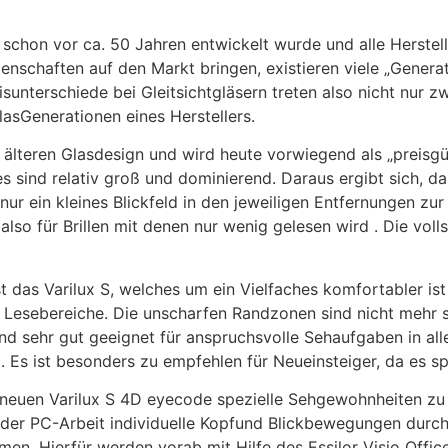
n schon vor ca. 50 Jahren entwickelt wurde und alle Herste
enschaften auf den Markt bringen, existieren viele „Generat
sunterschiede bei Gleitsichtgläsern treten also nicht nur z
lasGenerationen eines Herstellers.
 älteren Glasdesign und wird heute vorwiegend als „preisg
 sind relativ groß und dominierend. Daraus ergibt sich, d
ein kleines Blickfeld in den jeweiligen Entfernungen zur V
, also für Brillen mit denen nur wenig gelesen wird . Die v
st das Varilux S, welches um ein Vielfaches komfortabler is
d Lesebereiche. Die unscharfen Randzonen sind nicht meh
nd sehr gut geeignet für anspruchsvolle Sehaufgaben in all
Es ist besonders zu empfehlen für Neueinsteiger, da es spo
m neuen Varilux S 4D eyecode spezielle Sehgewohnheiten zu
der PC-Arbeit individuelle Kopfund Blickbewegungen durch
men. Hierfür werden vorab mit Hilfe des Essilor Visio Offi