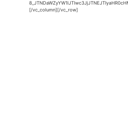
8_JTNDaWZyYW1lJTIwc3JjJTNEJTIyaHR0c
[/vc_column][/vc_row]