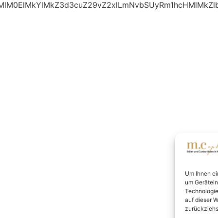
HMlM0ElMkYlMkZ3d3cuZ29vZ2xlLmNvbSUyRm1hcHMlMk
Um Ihnen ei
um Gerätein
Technologie
auf dieser W
zurückziehs