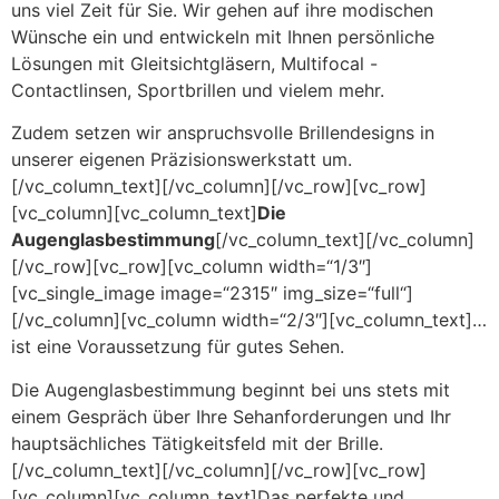
uns viel Zeit für Sie. Wir gehen auf ihre modischen
Wünsche ein und entwickeln mit Ihnen persönliche
Lösungen mit Gleitsichtgläsern, Multifocal -
Contactlinsen, Sportbrillen und vielem mehr.
Zudem setzen wir anspruchsvolle Brillendesigns in
unserer eigenen Präzisionswerkstatt um.
[/vc_column_text][/vc_column][/vc_row][vc_row]
[vc_column][vc_column_text]
Die
Augenglasbestimmung
[/vc_column_text][/vc_column]
[/vc_row][vc_row][vc_column width=“1/3″]
[vc_single_image image=“2315″ img_size=“full“]
[/vc_column][vc_column width=“2/3″][vc_column_text]…
ist eine Voraussetzung für gutes Sehen.
Die Augenglasbestimmung beginnt bei uns stets mit
einem Gespräch über Ihre Sehanforderungen und Ihr
hauptsächliches Tätigkeitsfeld mit der Brille.
[/vc_column_text][/vc_column][/vc_row][vc_row]
[vc_column][vc_column_text]Das perfekte und