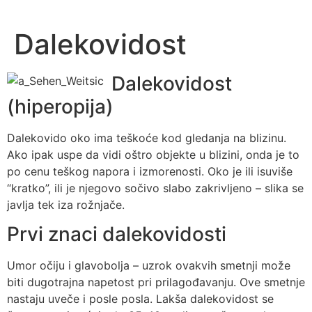
Dalekovidost
Dalekovidost
(hiperopija)
Dalekovido oko ima teškoće kod gledanja na blizinu.
Ako ipak uspe da vidi oštro objekte u blizini, onda je to
po cenu teškog napora i izmorenosti. Oko je ili isuviše
“kratko”, ili je njegovo sočivo slabo zakrivljeno – slika se
javlja tek iza rožnjače.
Prvi znaci dalekovidosti
Umor očiju i glavobolja – uzrok ovakvih smetnji može
biti dugotrajna napetost pri prilagođavanju. Ove smetnje
nastaju uveče i posle posla. Lakša dalekovidost se