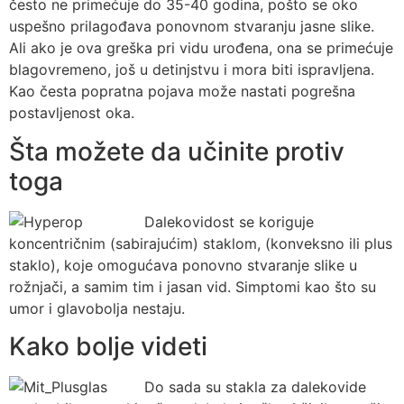
često ne primećuje do 35-40 godina, pošto se oko
uspešno prilagođava ponovnom stvaranju jasne slike.
Ali ako je ova greška pri vidu urođena, ona se primećuje
blagovremeno, još u detinjstvu i mora biti ispravljena.
Kao česta popratna pojava može nastati pogrešna
postavljenost oka.
Šta možete da učinite protiv
toga
Dalekovidost se koriguje
koncentričnim (sabirajućim) staklom, (konveksno ili plus
staklo), koje omogućava ponovno stvaranje slike u
rožnjači, a samim tim i jasan vid. Simptomi kao što su
umor i glavobolja nestaju.
Kako bolje videti
Do sada su stakla za dalekovide